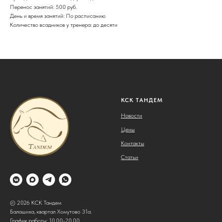
Перенос занятий: 500 руб.
День и время занятий: По расписанию
Количество всадников у тренера: до десяти
КСК ТАНДЕМ
Новости
Цены
Контакты
Статьи
© 2026 КСК Тандем
Балашиха, квартал Хомутово 31а.
График работы: 10.00-20.00