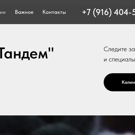
+7 (916) 404-
ции
Важное
Контакты
Тандем"
Следите за
и специаль
Кален