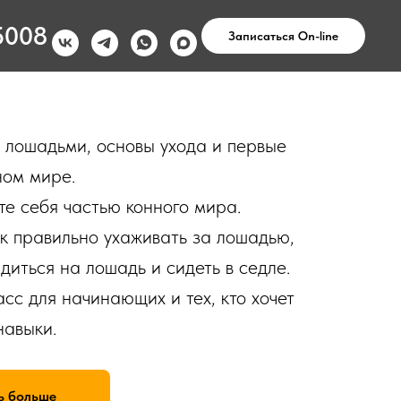
5008
Записаться On-line
лошадьми, основы ухода и первые
ном мире.
те себя частью конного мира.
ак правильно ухаживать за лошадью,
адиться на лошадь и сидеть в седле.
сс для начинающих и тех, кто хочет
навыки.
ь больше