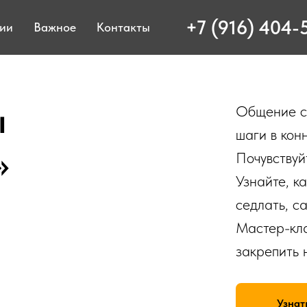
+7 (916) 404-
ции
Важное
Контакты
ы
Общение с 
шаги в кон
»
Почувствуй
Узнайте, к
седлать, с
Мастер-кла
закрепить 
Узнат