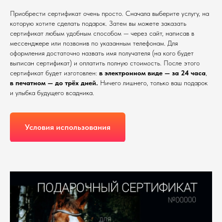
Приобрести сертификат очень просто. Сначала выберите услугу, на
которую хотите сделать подарок. Затем вы можете заказать
сертификат любым удобным способом — через сайт, написав в
мессенджере или позвонив по указанным телефонам. Для
оформления достаточно назвать имя получателя (на кого будет
выписан сертификат) и оплатить полную стоимость. После этого
сертификат будет изготовлен:
в электронном виде — за 24 часа
,
в печатном — до трёх дней.
Ничего лишнего, только ваш подарок
и улыбка будущего всадника.
Условия использования