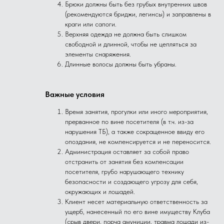
Брюки должны быть без грубых внутренних швов
(рекомендуются бриджи, легинсы) и заправлены в
краги или сапоги.
Верхняя одежда не должна быть слишком
свободной и длинной, чтобы не цепляться за
элементы снаряжения.
Длинные волосы должны быть убраны.
Важные условия
Время занятия, прогулки или иного мероприятия,
прерванное по вине посетителя (в т.ч. из-за
нарушения ТБ), а также сокращенное ввиду его
опоздания, не компенсируется и не переносится.
Администрация оставляет за собой право
отстранить от занятия без компенсации
посетителя, грубо нарушающего технику
безопасности и создающего угрозу для себя,
окружающих и лошадей.
Клиент несет материальную ответственность за
ущерб, нанесенный по его вине имуществу Клуба
(срыв двери, порча амуниции, травма лошади из-