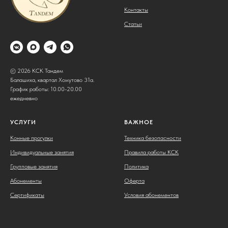
Контакты
Статьи
© 2026 КСК Тандем
Балашиха, квартал Хомутово 31а.
График работы: 10.00-20.00
ежедневно
УСЛУГИ
ВАЖНОЕ
Конные прогулки
Техника безопасности
Индивидуальные занятия
Правила работы КСК
Групповые занятия
Политика
Абонементы
Оферта
Сертификаты
Условия абонементов