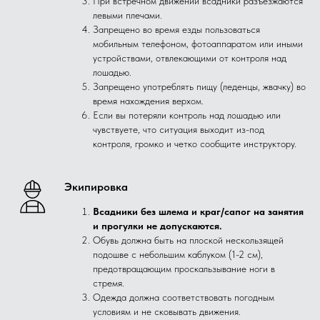
При встречном движении всадники разъезжаются
левыми плечами.
Запрещено во время езды пользоваться
мобильным телефоном, фотоаппаратом или иными
устройствами, отвлекающими от контроля над
лошадью.
Запрещено употреблять пищу (леденцы, жвачку) во
время нахождения верхом.
Если вы потеряли контроль над лошадью или
чувствуете, что ситуация выходит из-под
контроля, громко и четко сообщите инструктору.
Экипировка
Всадники без шлема и краг/сапог на занятия
и прогулки не допускаются.
Обувь должна быть на плоской нескользящей
подошве с небольшим каблуком (1-2 см),
предотвращающим проскальзывание ноги в
стремя.
Одежда должна соответствовать погодным
условиям и не сковывать движения.