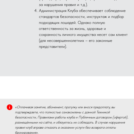
за нарушения правил и т.д.).
Администрация Клуба обеспечивает соблюдение
стандартов безопасности, инструктаж и подбор
подходящих лошадей. Однако полную
ответственность за жизнь, здоровье и
сохранность личного имущества несет сам клиент
(для несовершеннолетних – его законные
представители).
«Оплачивая занятие, абонемент, прогулку или внося предоплату, вы
подтверждаете, что полностью ознакомлены с данной Техникой
безопасности, Правилами работы клуба и Публичным договором (офертой),
размещёнными на сайте, и обязуетесь их соблюдать. В случае нарушения
правил клуб вправе отказать в оказании услуги без возврата оплаты
бронирования».