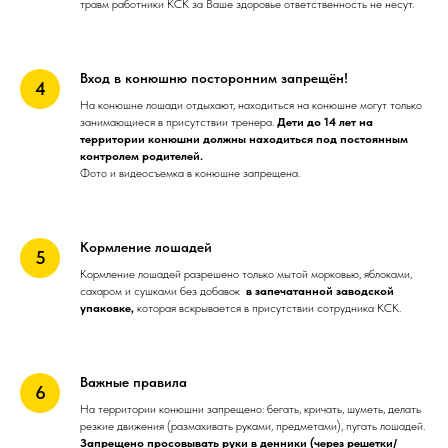
травм работники КСК за Ваше здоровье ответственность не несут.
Вход в конюшню посторонним запрещён!
На конюшне лошади отдыхают, находиться на конюшне могут только
занимающиеся в присутствии тренера.
Дети до 14 лет на
территории конюшни должны находиться под постоянным
контролем родителей.
Фото и видеосъемка в конюшне запрещена.
Кормление лошадей
Кормление лошадей разрешено только мытой морковью, яблоками,
сахаром и сушками без добавок
в запечатанной заводской
упаковке,
которая вскрывается в присутствии сотрудника КСК.
Важные правила
На территории конюшни запрещено: бегать, кричать, шуметь, делать
резкие движения (размахивать руками, предметами), пугать лошадей.
Запрещено просовывать руки в денники (через решетки/