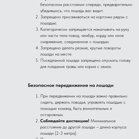
безопасном расстоянии спереди, предварительно
убедившись, что лошадь вас видит.
Запрещено присаживаться на корточки рядом с
лошадью.
Категорически запрещается наматывать на руку
или части тела повод, чембур, корду или иное
снаряжение, соединенное с лошадью.
Запрещено делать резкие, крутые повороты
лошади на месте.
Поседланной лошади запрещено опускать голову
для поедания травы или корма с земли.
Безопасное передвижение на лошади
При передвижении на лошади важно правильно
сидеть, держать поводья, управлять лошадью с
помощью команд, быть внимательным и
осторожным.
Соблюдайте дистанцию!
Минимальное
расстояние до другой лошади – длина корпуса
лошади (2-3 метра).