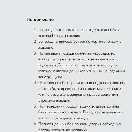
На конюшне
Запрещено открывать или заходить в денник к
лошади без разрешения.
Запрещено присаживаться на корточки рядом с
лошадью.
Привязывать лошадь можно за недоуздок на
чомбур, который пристегнут к нижнему кольцу
недоуздка. Запрещено привязывать лошадь за
уздечку, к дверям денников или иным ненадежным
конструкциям.
Оставленная без присмотра поседланная лошадь
должна быть привязана и находиться в деннике
или на развязке с заправленным за седло или
стремена поводом.
При заведении лошади в денник дверь должна
быть полностью открыта. Лошадь разворачивают
вокруг себя мордой к выходу.
Покидая денник без лошади, дверь необходимо
плотно закрыть на задвижку.