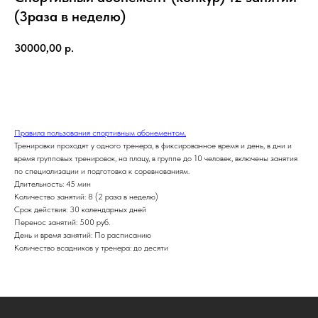
(3раза в неделю)
30000,00
р.
Купить
Правила пользования спортивным абонементом.
Тренировки проходят у одного тренера, в фиксированное время и день, в дни и
время групповых тренировок, на плацу, в группе до 10 человек, включены занятия
по специализации и подготовка к соревнованиям.
Длительность: 45 мин
Количество занятий: 8 (2 раза в неделю)
Срок действия: 30 календарных дней
Перенос занятий: 500 руб.
День и время занятий: По расписанию
Количество всадников у тренера: до десяти