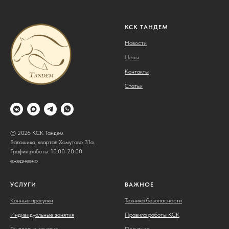
КСК ТАНДЕМ
Новости
Цены
Контакты
Статьи
© 2026 КСК Тандем
Балашиха, квартал Хомутово 31а.
График работы: 10.00-20.00
ежедневно
УСЛУГИ
ВАЖНОЕ
Конные прогулки
Техника безопасности
Индивидуальные занятия
Правила работы КСК
Групповые занятия
Политика