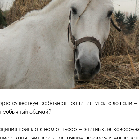
орта существует забавная традиция: упал с лошади –
т необычный обычай?
диция пришла к нам от гусар – элитных легковооруж
ние с коня считалось настоящим позором и могло за