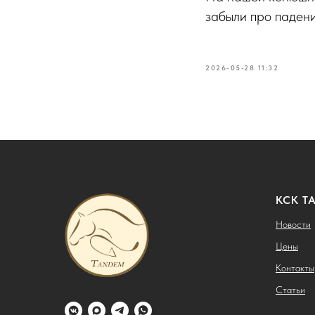
забыли про падени
2026-05-28 11:32
КСК Т
Новости
Цены
Контакты
Статьи