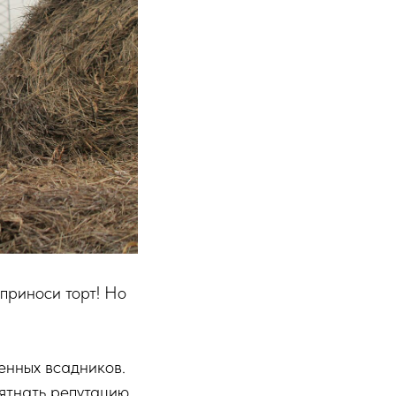
 приноси торт! Но
енных всадников.
пятнать репутацию