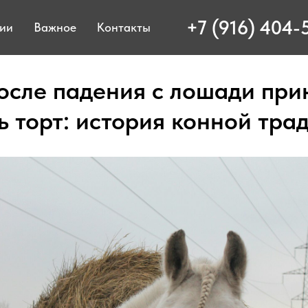
+7 (916) 404-
ции
Важное
Контакты
осле падения с лошади при
ь торт: история конной тра