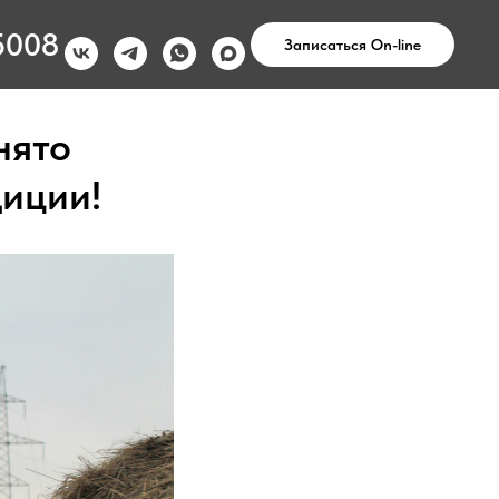
5008
Записаться On-line
нято
диции!