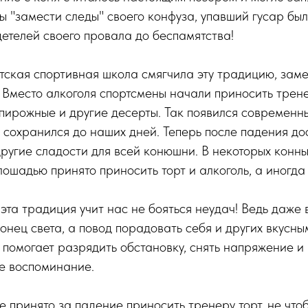
ы "замести следы" своего конфуза, упавший гусар был
детелей своего провала до беспамятства!
ская спортивная школа смягчила эту традицию, заме
 Вместо алкоголя спортсмены начали приносить трен
 пирожные и другие десерты. Так появился современн
 сохранился до наших дней. Теперь после падения до
другие сладости для всей конюшни. В некоторых конны
ошадью принято приносить торт и алкоголь, а иногда 
эта традиция учит нас не бояться неудач! Ведь даже 
конец света, а повод порадовать себя и других вкусны
помогает разрядить обстановку, снять напряжение и
е воспоминание.
принято за падение приносить тренеру торт, не что