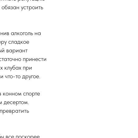
 обязан устроить
нив алкоголь на
еру сладкое
ый вариант
статочно принести
х клубах при
и что-то другое.
в конном спорте
м десертом.
 превратить
бы все поскорее