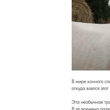
В мире конного сп
откуда взялся это
Эта необычная тра
В те времена паде