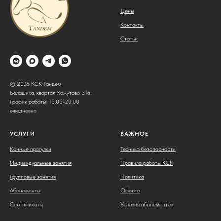
Цены
Контакты
Статьи
© 2026 КСК Тандем
Балашиха, квартал Хомутово 31а.
График работы: 10.00-20.00
ежедневно
УСЛУГИ
ВАЖНОЕ
Конные прогулки
Техника безопасности
Индивидуальные занятия
Правила работы КСК
Групповые занятия
Политика
Абонементы
Оферта
Сертификаты
Условия абонементов