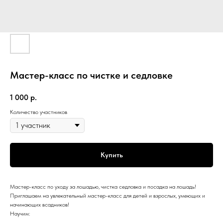
Мастер-класс по чистке и седловке
1 000
р.
Количество участников
Купить
Мастер-класс по уходу за лошадью, чистка седловка и посадка на лошадь!
Приглашаем на увлекательный мастер-класс для детей и взрослых, умеющих и
начинающих всадников!
Научим: