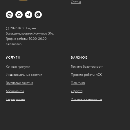
Статьи
© 2026 КСК Тандем
Балашиха, квартал Хомутово 31а.
График работы: 10.00-20.00
ежедневно
УСЛУГИ
ВАЖНОЕ
Конные прогулки
Техника безопасности
Индивидуальные занятия
Правила работы КСК
Групповые занятия
Политика
Абонементы
Оферта
Сертификаты
Условия абонементов