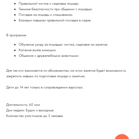
Правильной чистке и седловке лошади.
Технике безопасности при общении с лошадью.
Посадке на лошадь и спешиванию.
Базовым навыкам правильной посадке в седле.
В программе:
Обучение уходу за лошадью: чистка, седловке на занятие.
Катание возле конюшни
Общение с дружелюбными животными
Для тех кто занимается по абонементам, на этом занятие будет возможность
закрепить навыки по подготовке лошади к занятию.
Дети до 14 лет только в сопровождении взрослых.
Длительность: 60 мин
Дни недели: Будни и выходные
Количество участников: до 5 человек