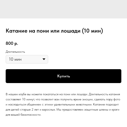
Катание на пони или лошади (10 мин)
800
р.
Длительность
Купить
В нашем клубе вы можете покататься на пони или лошади. Длительность катания
составляет 10 минут, что позволит вам получить яркие эмоции, сделать пару фото
и насладиться общением с этими удивительными животными. Катание подходит
для детей старше 2 лет и взрослых. Мы предоставляем защитные шлемы и краги
для вашей безопасности.