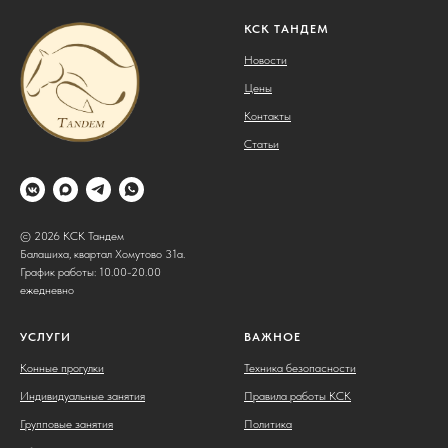
КСК ТАНДЕМ
Новости
Цены
Контакты
Статьи
© 2026 КСК Тандем
Балашиха, квартал Хомутово 31а.
График работы: 10.00-20.00
ежедневно
УСЛУГИ
ВАЖНОЕ
Конные прогулки
Техника безопасности
Индивидуальные занятия
Правила работы КСК
Групповые занятия
Политика