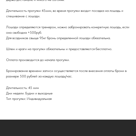
Длительность прогулки 45мин, во время прогулки входит посадка на лошадь и
спешивание с лошади.
Лошади определяются тренером, можно забронировать конкретную лошадь, если
она свободна +500руб.
Для всадников свыще 95кг бронь определенной лошади обязательна.
Шлем и краги на прогулки обязательны и предоставляются бесплатно.
Оплата производится до начала прогулки.
Бронирование времени записи осуществляется после внесения оплаты брони в
размере 500 рублей за каждую лошадь/час.
Длительность: 45 мин
Дни недели: Будни и выходные
Тип прогулки: Индивидуальная