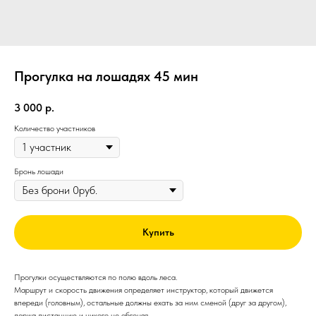
Прогулка на лошадях 45 мин
3 000
р.
Количество участников
Бронь лошади
Купить
Прогулки осуществляются по полю вдоль леса.
Маршрут и скорость движения определяет инструктор, который движется
впереди (головным), остальные должны ехать за ним сменой (друг за другом),
держа дистанцию и никого не обгоняя.